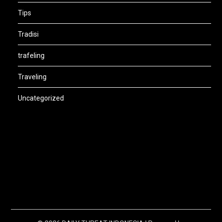
Tips
Tradisi
trafeling
Traveling
Uncategorized
splitzofficialdisposables.com