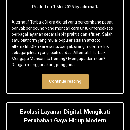
Posted on
1 Mei 2025
by
adminafk
Alternatif Terbaik Di era digital yang berkembang pesat,
banyak pengguna yang mencari cara untuk mengakses
berbagai layanan secara lebih praktis dan efisien. Salah
satu platform yang mulai populer adalah afktoto
alternatif, Oleh karena itu, banyak orang mulai melirik
sebagai pilihan yang lebih cerdas. Alternatif Terbaik
Mengapa Mencari Itu Penting? Mengapa demikian?
Dengan menggunakan , pengguna…
Continue reading
Evolusi Layanan Digital: Mengikuti
Perubahan Gaya Hidup Modern