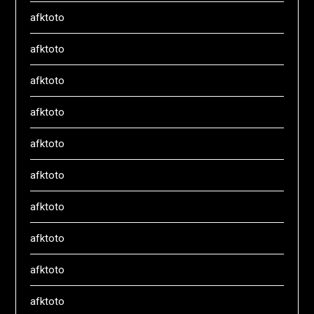
afktoto
afktoto
afktoto
afktoto
afktoto
afktoto
afktoto
afktoto
afktoto
afktoto