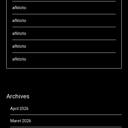
afktoto
afktoto
afktoto
afktoto
afktoto
Archives
April 2026
Maret 2026