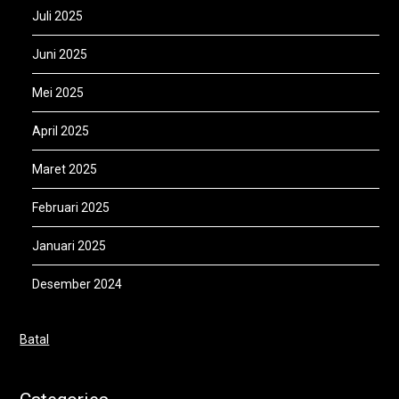
Juli 2025
Juni 2025
Mei 2025
April 2025
Maret 2025
Februari 2025
Januari 2025
Desember 2024
Batal