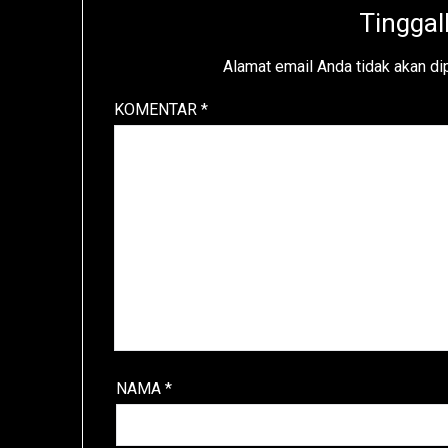
Tinggal
Alamat email Anda tidak akan di
KOMENTAR
*
NAMA
*