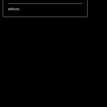
afktoto