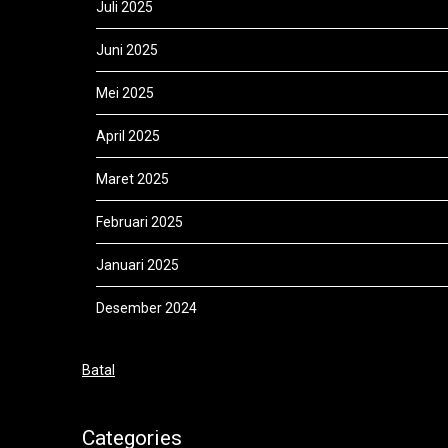
Juli 2025
Juni 2025
Mei 2025
April 2025
Maret 2025
Februari 2025
Januari 2025
Desember 2024
Batal
Categories