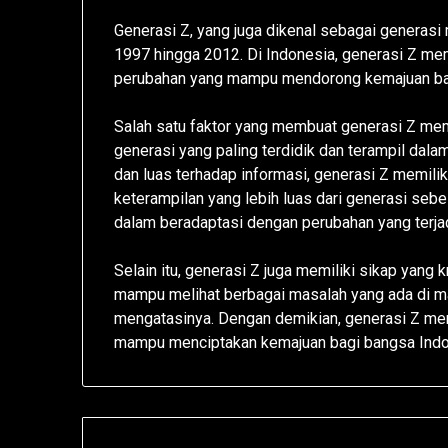
Generasi Z, yang juga dikenal sebagai generasi 
1997 hingga 2012. Di Indonesia, generasi Z mem
perubahan yang mampu mendorong kemajuan b
Salah satu faktor yang membuat generasi Z mem
generasi yang paling terdidik dan terampil da
dan luas terhadap informasi, generasi Z memi
keterampilan yang lebih luas dari generasi seb
dalam beradaptasi dengan perubahan yang terjadi 
Selain itu, generasi Z juga memiliki sikap yang k
mampu melihat berbagai masalah yang ada di ma
mengatasinya. Dengan demikian, generasi Z mem
mampu menciptakan kemajuan bagi bangsa Indo