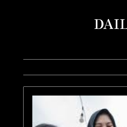
Skip
to
DAI
content