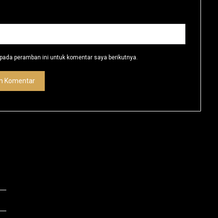
pada peramban ini untuk komentar saya berikutnya.